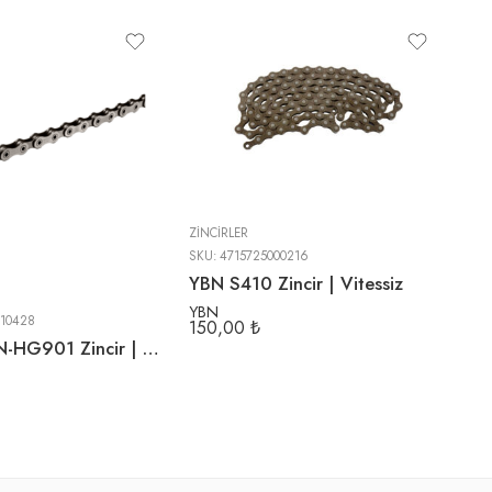
ZINCIRLER
ZIN
SKU:
4715725000216
SK
YBN S410 Zincir | Vitessiz
YBN
Sh
10428
150,00
₺
97
Shimano CN-HG901 Zincir | 11 Vites | E-bike