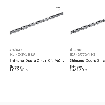
ZINCIRLER
ZINCIRLER
SKU:
4550170618827
SKU:
4550170618803
Shimano Deore Zincir CN-M6100 | 12 Vites | 126L
Shimano
Shimano
1.089,00
₺
1.461,60
₺