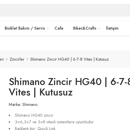
rkshop
ayrıcalıkları.
Detaylı Bilgi>
Bisiklet Bakım / Servis
Cafe
Bikes&Crafts
İletişim
eri
Zincirler
Shimano Zincir HG40 | 6-7-8 Vites | Kutusuz
Shimano Zincir HG40 | 6-7-
Vites | Kutusuz
Marka:
Shimano
Shimano HG40 zincir
3×6,3×7 ve 3×8 vitesli sistemlere uyumludur.
Bağlantı tipi: Quick Link