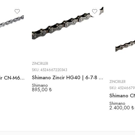
ZINCIRLER
SKU:
4524667220343
Shimano Zincir HG40 | 6-7-8 Vites
Shimano Deore Zincir CN-M6100 | 12 Vites | 116L
ZINCIRLER
Shimano
SKU:
45246679
895,00
₺
Shimano
2.400,00
₺