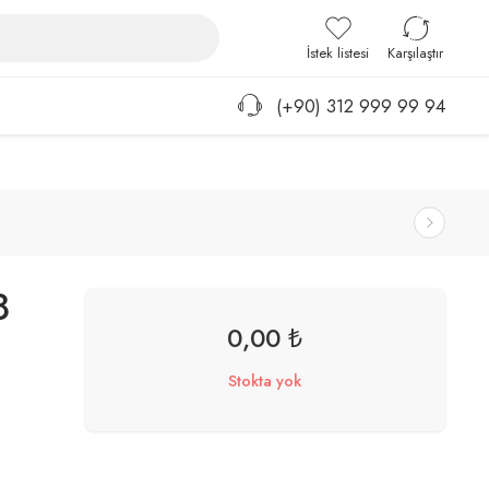
Giriş / Kayıt
İstek listesi
Karşılaştır
(+90) 312 999 99 94
8
0,00
₺
Stokta yok