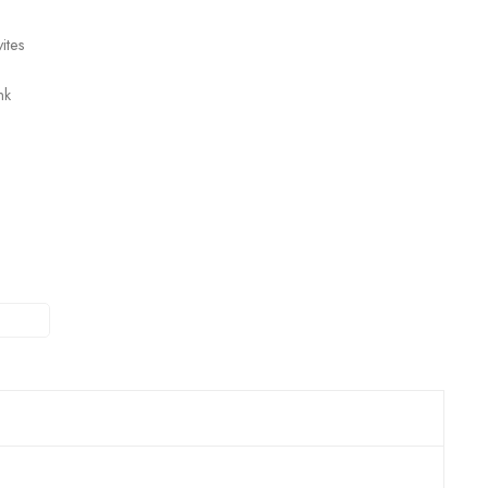
ites
nk