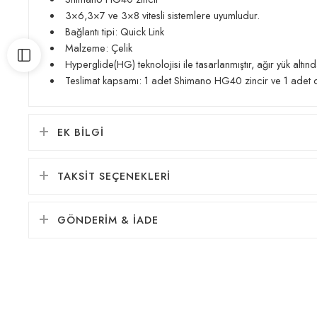
3×6,3×7 ve 3×8 vitesli sistemlere uyumludur.
Bağlantı tipi: Quick Link
Malzeme: Çelik
Hyperglide(HG) teknolojisi ile tasarlanmıştır, ağır yük altında
Teslimat kapsamı: 1 adet Shimano HG40 zincir ve 1 adet qui
EK BILGI
TAKSIT SEÇENEKLERI
GÖNDERIM & İADE