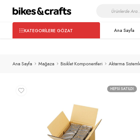
Bisikletinizin bakım ve servis işlemleri için
Shimano Certified Wo
Ana Sayfa
KATEGORILERE GÖZAT
Ana Sayfa
Mağaza
Bisiklet Komponentleri
Aktarma Sisteml
HEPSI SATILDI