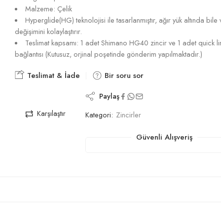
Malzeme: Çelik
Hyperglide(HG) teknolojisi ile tasarlanmıştır, ağır yük altında bile v
değişimini kolaylaştırır.
Teslimat kapsamı: 1 adet Shimano HG40 zincir ve 1 adet quick li
bağlantısı (Kutusuz, orjinal poşetinde gönderim yapılmaktadır.)
Teslimat & İade
Bir soru sor
Paylaş
Karşılaştır
Kategori:
Zincirler
Güvenli Alışveriş