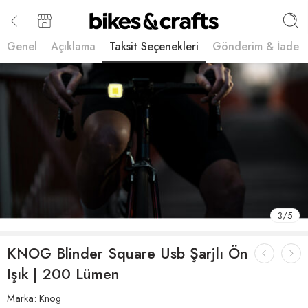
Genel
Açıklama
Taksit Seçenekleri
Gönderim & İade
3
/
5
KNOG Blinder Square Usb Şarjlı Ön
Işık | 200 Lümen
Marka:
Knog