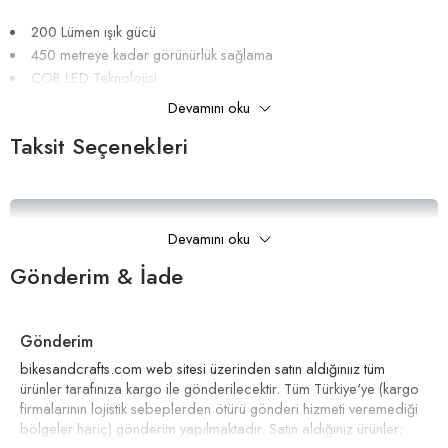
200 Lümen ışık gücü
450 metreye kadar görünürlük sağlama
COB LED Teknolojisi
8 farklı yanma modu
Devamını oku
Eco-Flash modunda 60 saat, Yüksek sabit modda 2.5 saate
Taksit Seçenekleri
kadar yanma süresi
Silikon gövde, aluminyum çerçeve
Uzun ömürlü değişebilir silikon kayış
34gr ağırlık
Taksitleri Güncelle
Doğrudan USB Şarj
Devamını oku
IP67 Su geçirmezlik
Gönderim & İade
-20 / 50 C sıcaklık aralığında çalışma
Gönderim
bikesandcrafts.com web sitesi üzerinden satın aldığınıız tüm
ürünler tarafınıza kargo ile gönderilecektir. Tüm Türkiye'ye (kargo
firmalarının lojistik sebeplerden ötürü gönderi hizmeti veremediği
bölgeler hariç) gönderim yapılmaktadır. Satın aldığınız ürünler;