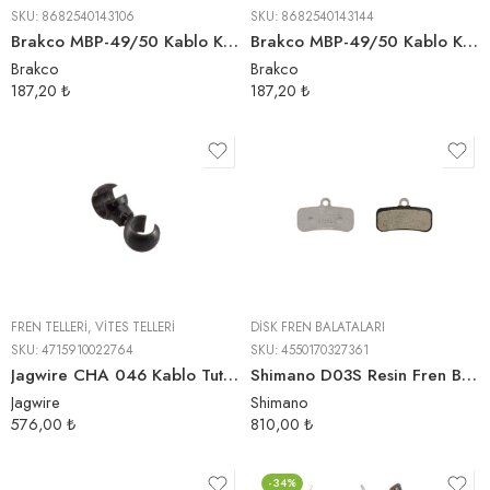
SKU:
8682540143106
SKU:
8682540143144
Brakco MBP-49/50 Kablo Koruma | Siyah
Brakco MBP-49/50 Kablo Koruma | Yeşil
Brakco
Brakco
187,20
₺
187,20
₺
FREN TELLERI
,
VITES TELLERI
DISK FREN BALATALARI
SKU:
4715910022764
SKU:
4550170327361
Jagwire CHA 046 Kablo Tutucu
Shimano D03S Resin Fren Balatası (Kutulu-1 Çift)
Jagwire
Shimano
576,00
₺
810,00
₺
-34%