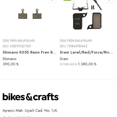
DISK FREN BALATALARI
DISK FREN BALATALARI
SKU:
4550170327309
SKU:
710845780462
Shimano K05S Resin Fren Balatası (Kutulu-1 Çift)
Sram Level/Red/Force/Rival Organik Balata
Shimano
Sram
390,00
₺
1.380,00
₺
2.102,40
₺
Ayrancı Mah. Uçarlı Cad. No. 1/A