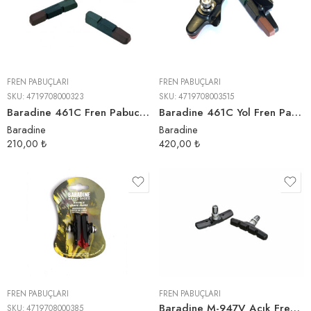
FREN PABUÇLARI
FREN PABUÇLARI
SKU:
4719708000323
SKU:
4719708003515
Baradine 461C Fren Pabucu Kartuşu
Baradine 461C Yol Fren Pabucu
Baradine
Baradine
210,00
₺
420,00
₺
FREN PABUÇLARI
FREN PABUÇLARI
Baradine M-947V Açık Fren Pabucu
SKU:
4719708000385