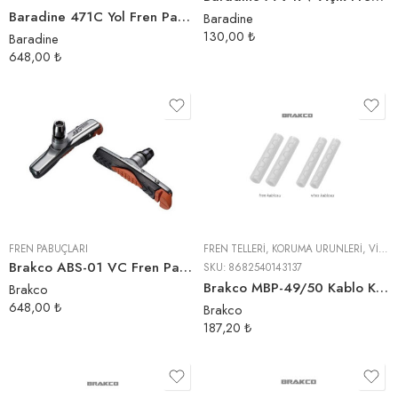
Baradine 471C Yol Fren Pabucu
Baradine
130,00
₺
Baradine
648,00
₺
FREN PABUÇLARI
FREN TELLERI
,
KORUMA ÜRÜNLERI
,
VITES TELLERI
Brakco ABS-01 VC Fren Pabucu
SKU:
8682540143137
Brakco MBP-49/50 Kablo Koruma | Beyaz
Brakco
648,00
₺
Brakco
187,20
₺