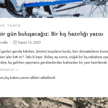
VE TAMIR
bir gün buluşacağız: Bir kış hazırlığı yazısı
crafts
Kasım 13, 2021
 günleri geride kalırken, kimimiz turşularını kurdu, kimi domateslerini konserv
tüm işler bitti mi? Tabi ki hayır. Birkaç ay sonra, soğuk bir kış sabahına u
 diye, kış gelirken yapmanız gerekenlerden bahseden bir yazı hazırlamak
DEVAM ET ➞
kımı
,
kış bakımı
,
nemin etkileri
etiketlendi