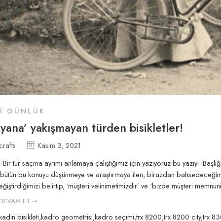
LI GÜNLÜK
ayana’ yakışmayan türden bisikletler!
crafts
Kasım 3, 2021
Bir tür saçma ayrımı anlamaya çalıştığımız için yazıyoruz bu yazıyı. Başlı
zi bütün bu konuyu düşünmeye ve araştırmaya iten, birazdan bahsedeceğimiz
değiştirdiğimizi belirtip, ‘müşteri velinimetimizdir’ ve ‘bizde müşteri memn
DEVAM ET ➞
kadın bisikleti
,
kadro geometrisi
,
kadro seçimi
,
trx 8200
,
trx 8200 city
,
trx 8