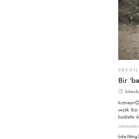
SEVGI
Bir ‘b
bikes&
Kızmayın😊 
seçtik. Bi
bisikletle 
OKUMAYA 
bike-fitting
,