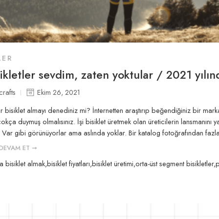
LER
ikletler sevdim, zaten yoktular / 2021 yılın
crafts
Ekim 26, 2021
 bisiklet almayı denediniz mi? İnternetten araştırıp beğendiğiniz bir mark
 çokça duymuş olmalısınız. İşi bisiklet üretmek olan üreticilerin lansmanını
 Var gibi görünüyorlar ama aslında yoklar. Bir katalog fotoğrafından fazla
DEVAM ET ➞
a bisiklet almak
,
bisiklet fiyatları
,
bisiklet üretimi
,
orta-üst segment bisikletler
,
p