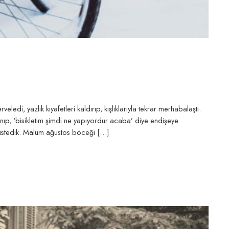
eledi, yazlık kıyafetleri kaldırıp, kışlıklarıyla tekrar merhabalaştı.
yanıp, ‘bisikletim şimdi ne yapıyordur acaba’ diye endişeye
 istedik. Malum ağustos böceği […]