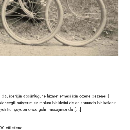
ğı da, içeriğin absürtlüğüne hizmet etmesi için özene bezene(!)
 sevgili müşterimizin malum bisikletini de en sonunda bir katlanır
uniyeti her şeyden önce gelir’ mesajımızı da […]
300
etiketlendi