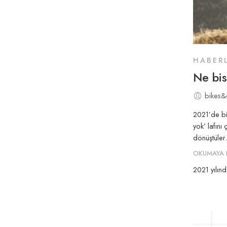
HABER
Ne bis
bikes&
2021’de bir
yok’ lafını
dönüştüler.
OKUMAYA 
2021 yılınd