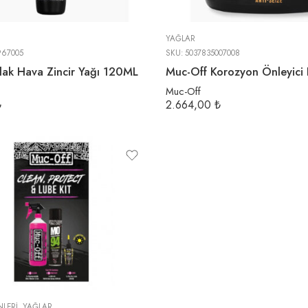
YAĞLAR
967005
SKU:
5037835007008
slak Hava Zincir Yağı 120ML
Muc-Off
₺
2.664,00
₺
NLERI
,
YAĞLAR