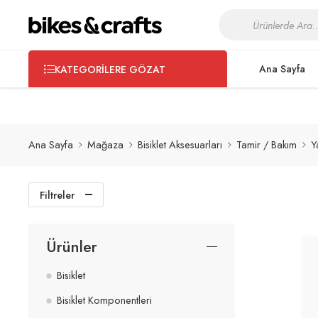
Bisikletinizin bakım ve servis işlemleri için
Shimano Certified Wo
Ana Sayfa
KATEGORILERE GÖZAT
Ana Sayfa
Mağaza
Bisiklet Aksesuarları
Tamir / Bakım
Y
Filtreler
Ürünler
Bisiklet
Bisiklet Komponentleri