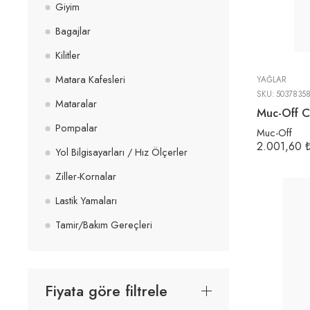
Giyim
Bagajlar
Kilitler
Matara Kafesleri
YAĞLAR
SKU:
5037835
Mataralar
Pompalar
Muc-Off
2.001,60
Yol Bilgisayarları / Hız Ölçerler
Ziller-Kornalar
Lastik Yamaları
Tamir/Bakım Gereçleri
Fiyata göre filtrele