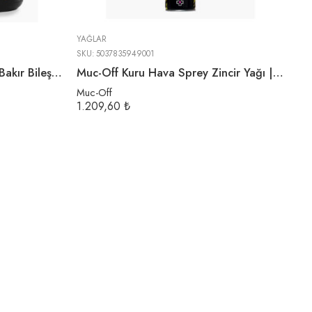
YAĞLAR
SKU:
5037835949001
Muc-Off Korozyon Önleyici Bakır Bileşenli Macun | 450gr
Muc-Off Kuru Hava Sprey Zincir Yağı | 400ML
Muc-Off
1.209,60
₺