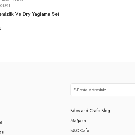
204391
emizlik Ve Dry Yağlama Seti
₺
Bikes and Crafts Blog
Mağaza
ası
B&C Cafe
ası