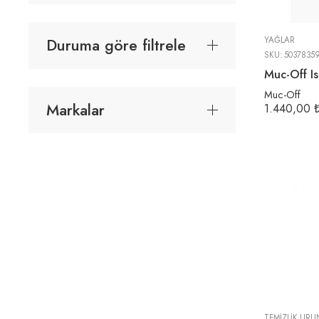
Duruma göre filtrele
YAĞLAR
SKU:
5037835
Muc-Off I
Muc-Off
Markalar
1.440,00
TEMIZLIK ÜRÜ