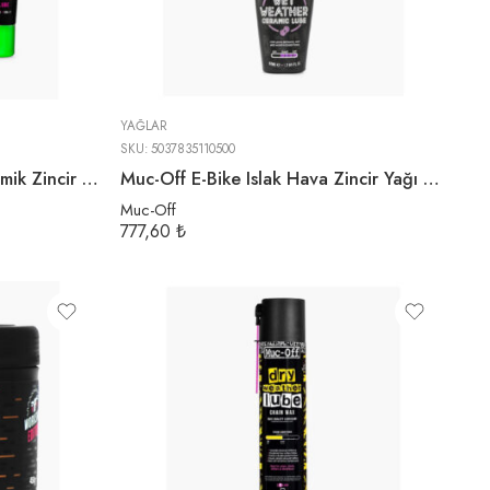
YAĞLAR
SKU:
5037835110500
Muc-Off C3 Kuru Hava Seramik Zincir Yağı | 5ml
Muc-Off E-Bike Islak Hava Zincir Yağı | 50ml
Muc-Off
777,60
₺