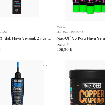
YAĞLAR
870008
SKU:
5037835202946
Muc-Off C3 Islak Hava Seramik Zincir Yağı120ml
Muc-Off
₺
208,80
₺