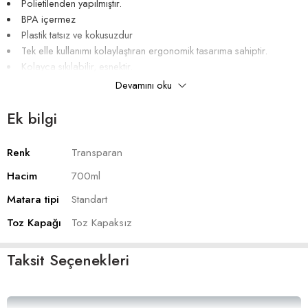
Polietilenden yapılmıştır.
BPA içermez
Plastik tatsız ve kokusuzdur
Tek elle kullanımı kolaylaştıran ergonomik tasarıma sahiptir.
Kolayca sıkılabilir, esnektir.
Standartmatara kafesleri ile uyumludur.
Devamını oku
Ek bilgi
Renk
Transparan
Hacim
700ml
Matara tipi
Standart
Toz Kapağı
Toz Kapaksız
Taksit Seçenekleri