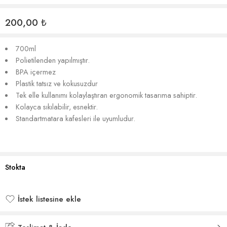
200,00
₺
700ml
Polietilenden yapılmıştır.
BPA içermez
Plastik tatsız ve kokusuzdur
Tek elle kullanımı kolaylaştıran ergonomik tasarıma sahiptir.
Kolayca sıkılabilir, esnektir.
Standartmatara kafesleri ile uyumludur.
Stokta
İstek listesine ekle
İstek listesine eklendi