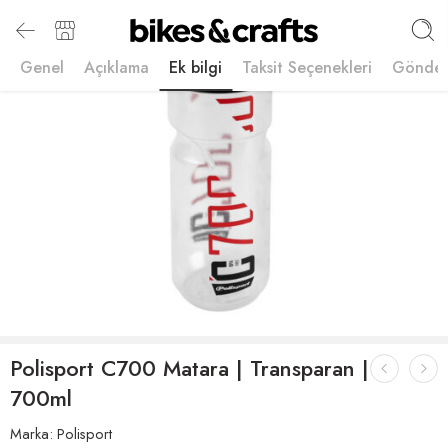
Genel
Açıklama
Ek bilgi
Taksit Seçenekleri
Gönder
Polisport C700 Matara | Transparan |
700ml
Marka:
Polisport