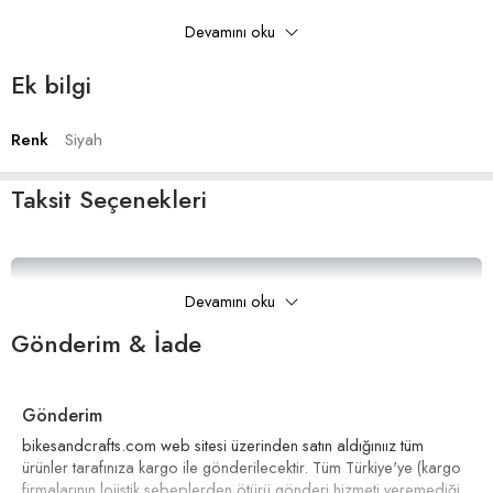
Asimetrik oyuklu tasarımı gidon bandının sorunsuz bir şekilde üstüste
Devamını oku
binmesini sağlar. Yenilenmesi gerektiğinde gidondan iz bırakmadan
çıkarılabilir.
Ek bilgi
Materyal: Eva – Gel
Renk
Siyah
Kalınlık:
2,5 mm
Ölçüler:
25 x 1800 mm
Ağırlık:
272 gr
Taksit Seçenekleri
Teslimat kapsamı: 2 adet 900mm gidon bandı, 2 adet sonlandırma
bandı, 2 adet bar tıpası
Taksitleri Güncelle
Devamını oku
Gönderim & İade
Gönderim
bikesandcrafts.com web sitesi üzerinden satın aldığınıız tüm
ürünler tarafınıza kargo ile gönderilecektir. Tüm Türkiye'ye (kargo
firmalarının lojistik sebeplerden ötürü gönderi hizmeti veremediği