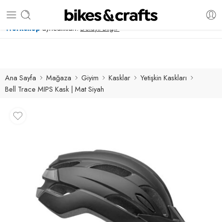
Bisikletinizin bakım ve servis işlemleri için
Shimano Certified
Workshop
ayrıcalıkları.
Detaylı Bilgi>
Ana Sayfa
Mağaza
Giyim
Kasklar
Yetişkin Kaskları
Bell Trace MIPS Kask | Mat Siyah