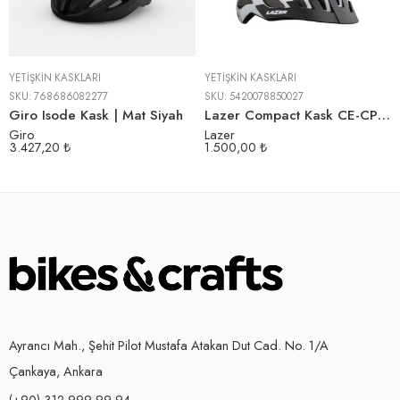
YETIŞKIN KASKLARI
YETIŞKIN KASKLARI
SKU:
768686082277
SKU:
5420078850027
Giro Isode Kask | Mat Siyah
Lazer Compact Kask CE-CPSC | Beyaz
Giro
Lazer
3.427,20
₺
1.500,00
₺
Ayrancı Mah., Şehit Pilot Mustafa Atakan Dut Cad. No. 1/A
Çankaya, Ankara
(+90) 312 999 99 94