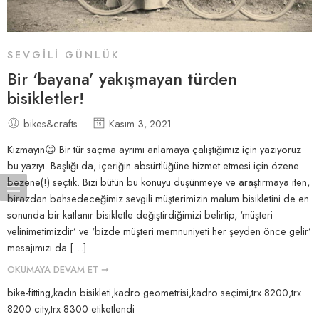
SEVGILI GÜNLÜK
Bir ‘bayana’ yakışmayan türden
bisikletler!
bikes&crafts
Kasım 3, 2021
Kızmayın😊 Bir tür saçma ayrımı anlamaya çalıştığımız için yazıyoruz
bu yazıyı. Başlığı da, içeriğin absürtlüğüne hizmet etmesi için özene
bezene(!) seçtik. Bizi bütün bu konuyu düşünmeye ve araştırmaya iten,
birazdan bahsedeceğimiz sevgili müşterimizin malum bisikletini de en
sonunda bir katlanır bisikletle değiştirdiğimizi belirtip, ‘müşteri
velinimetimizdir’ ve ‘bizde müşteri memnuniyeti her şeyden önce gelir’
mesajımızı da […]
OKUMAYA DEVAM ET ➞
bike-fitting
,
kadın bisikleti
,
kadro geometrisi
,
kadro seçimi
,
trx 8200
,
trx
8200 city
,
trx 8300
etiketlendi