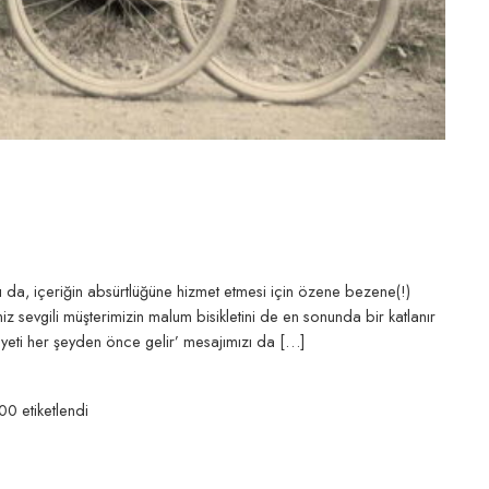
ğı da, içeriğin absürtlüğüne hizmet etmesi için özene bezene(!)
 sevgili müşterimizin malum bisikletini de en sonunda bir katlanır
uniyeti her şeyden önce gelir’ mesajımızı da […]
300
etiketlendi