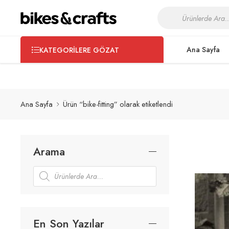
Bisikletinizin bakım ve servis işlemleri için
Shimano Certified Wo
Ana Sayfa
KATEGORILERE GÖZAT
Ana Sayfa
Ürün “bike-fitting” olarak etiketlendi
Arama
En Son Yazılar