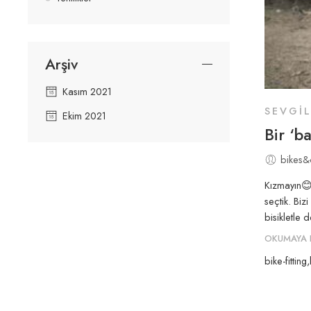
Arşiv
Kasım 2021
SEVGI
Ekim 2021
Bir ‘b
bikes&
Kızmayın😊 
seçtik. Bi
bisikletle 
OKUMAYA 
bike-fitting
,