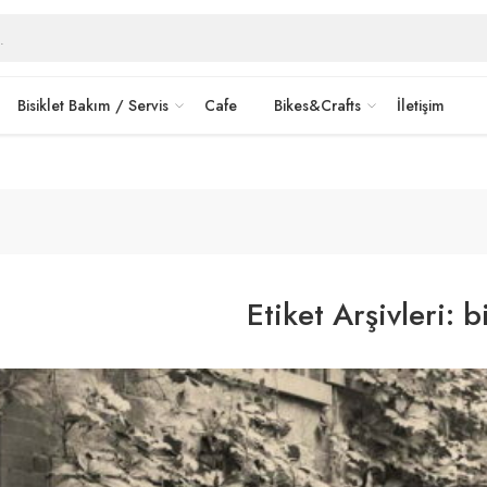
rkshop
ayrıcalıkları.
Detaylı Bilgi>
Bisiklet Bakım / Servis
Cafe
Bikes&Crafts
İletişim
Etiket Arşivleri:
b