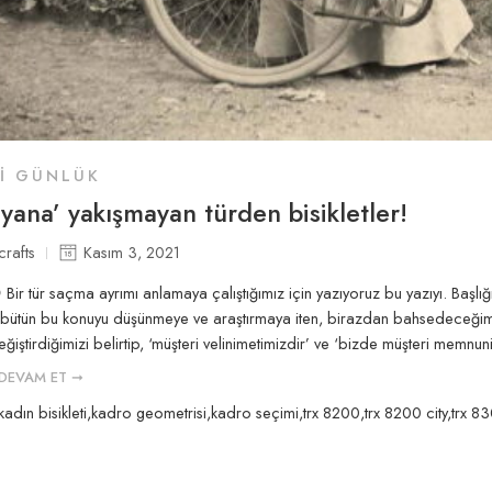
LI GÜNLÜK
ayana’ yakışmayan türden bisikletler!
crafts
Kasım 3, 2021
Bir tür saçma ayrımı anlamaya çalıştığımız için yazıyoruz bu yazıyı. Başlı
zi bütün bu konuyu düşünmeye ve araştırmaya iten, birazdan bahsedeceğimiz
değiştirdiğimizi belirtip, ‘müşteri velinimetimizdir’ ve ‘bizde müşteri memn
DEVAM ET ➞
kadın bisikleti
,
kadro geometrisi
,
kadro seçimi
,
trx 8200
,
trx 8200 city
,
trx 8